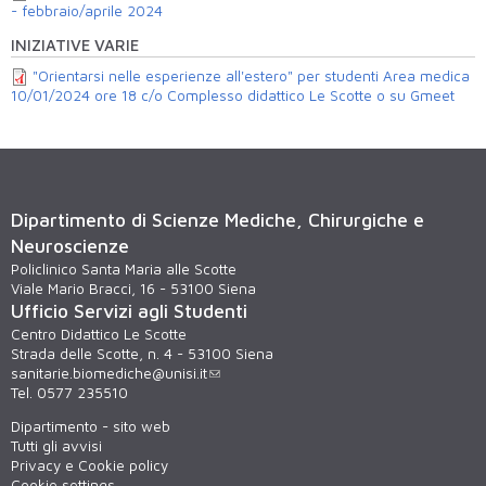
- febbraio/aprile 2024
INIZIATIVE VARIE
"Orientarsi nelle esperienze all'estero" per studenti Area medica
10/01/2024 ore 18 c/o Complesso didattico Le Scotte o su Gmeet
Dipartimento di Scienze Mediche, Chirurgiche e
Neuroscienze
Policlinico Santa Maria alle Scotte
Viale Mario Bracci, 16 - 53100 Siena
Ufficio Servizi agli Studenti
Centro Didattico Le Scotte
Strada delle Scotte, n. 4 - 53100 Siena
sanitarie.biomediche@unisi.it
Tel. 0577 235510
Dipartimento - sito web
Tutti gli avvisi
Privacy e Cookie policy
Cookie settings