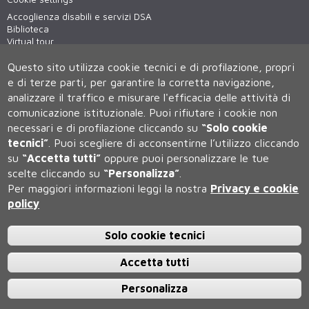
Accoglienza disabili e servizi DSA
Biblioteca
Virtual tour
WiFi - unisiWireless
Questo sito utilizza cookie tecnici e di profilazione, propri
e di terze parti, per garantire la corretta navigazione,
analizzare il traffico e misurare l'efficacia delle attività di
comunicazione istituzionale.
Puoi rifiutare i cookie non
necessari e di profilazione cliccando su
“Solo cookie
tecnici”
.
Puoi scegliere di acconsentirne l’utilizzo cliccando
su
“Accetta tutti”
oppure puoi personalizzare le tue
Università degli Studi di Siena
scelte cliccando su
“Personalizza”
.
Rettorato, via Banchi di Sotto 55, 53100 Siena ITALIA
Per maggiori informazioni leggi la nostra
Privacy e cookie
P.IVA 00273530527 | C.F. 80002070524 | Caselle Pec:
Posta
Elettronica Certificata
policy
Contatti:
urp@unisi.it
- URP - Ufficio Relazioni con il Pubblico Tel.
0577 235555 (dal lunedì al venerdì dalle 9.30 alle 10.30)
Solo cookie tecnici
Accetta tutti
Personalizza