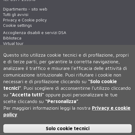
Dipartimento - sito web
Tutti gli avvisi
Privacy e Cookie policy
Cookie settings
Accoglienza disabili e servizi DSA
Biblioteca
Virtual tour
WiFi - unisiWireless
Questo sito utilizza cookie tecnici e di profilazione, propri
e di terze parti, per garantire la corretta navigazione,
analizzare il traffico e misurare l'efficacia delle attività di
comunicazione istituzionale.
Puoi rifiutare i cookie non
necessari e di profilazione cliccando su
“Solo cookie
tecnici”
.
Puoi scegliere di acconsentirne l’utilizzo cliccando
su
“Accetta tutti”
oppure puoi personalizzare le tue
Università degli Studi di Siena
scelte cliccando su
“Personalizza”
.
Rettorato, via Banchi di Sotto 55, 53100 Siena ITALIA
Per maggiori informazioni leggi la nostra
Privacy e cookie
P.IVA 00273530527 | C.F. 80002070524 | Caselle Pec:
Posta
Elettronica Certificata
policy
Contatti:
urp@unisi.it
- URP - Ufficio Relazioni con il Pubblico Tel.
0577 235555 (dal lunedì al venerdì dalle 9.30 alle 10.30)
Solo cookie tecnici