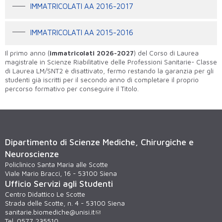
IMMATRICOLATI AA 2016-2017
IMMATRICOLATI AA 2015-2016
Il primo anno (
immatricolati 2026-2027
) del Corso di Laurea
magistrale in Scienze Riabilitative delle Professioni Sanitarie- Classe
di Laurea LM/SNT2 è disattivato, fermo restando la garanzia per gli
studenti già iscritti per il secondo anno di completare il proprio
percorso formativo per conseguire il Titolo.
Dipartimento di Scienze Mediche, Chirurgiche e
Neuroscienze
Policlinico Santa Maria alle Scotte
Viale Mario Bracci, 16 - 53100 Siena
Ufficio Servizi agli Studenti
Centro Didattico Le Scotte
Strada delle Scotte, n. 4 - 53100 Siena
sanitarie.biomediche@unisi.it
Tel. 0577 235510