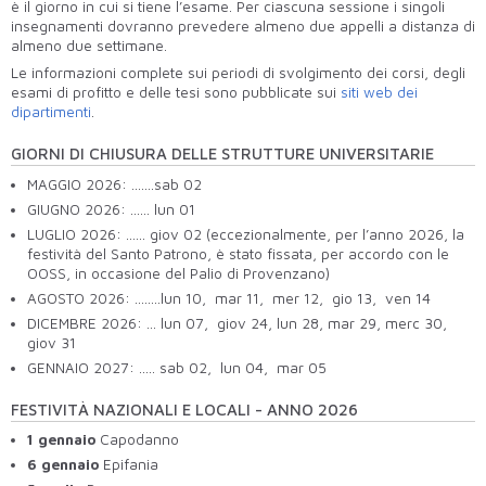
è il giorno in cui si tiene l’esame.
Per ciascuna sessione i singoli
insegnamenti dovranno prevedere almeno due appelli a distanza di
almeno due settimane.
Le informazioni complete sui periodi di svolgimento dei corsi, degli
esami di profitto e delle tesi sono pubblicate sui
siti web dei
dipartimenti
.
GIORNI DI CHIUSURA DELLE STRUTTURE UNIVERSITARIE
MAGGIO 2026: .......sab 02
GIUGNO 2026: …… lun 01
LUGLIO 2026: …… giov 02 (eccezionalmente, per l’anno 2026,
la
festività del Santo Patrono, è stato fissata, per accordo con le
OOSS, in occasione del Palio di Provenzano)
AGOSTO 2026: ........lun 10, mar 11, mer 12, gio 13, ven 14
DICEMBRE 2026: ... lun 07, giov 24, lun 28, mar 29, merc 30,
giov 31
GENNAIO 2027: ..... sab 02, lun 04, mar 05
FESTIVITÀ NAZIONALI E LOCALI - ANNO 2026
1 gennaio
Capodanno
6 gennaio
Epifania