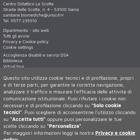
Centro Didattico Le Scotte
Strada delle Scotte, n. 4 - 53100 Siena
sanitarie.biomediche@unisi.it
Tel. 0577 235510
Dipartimento - sito web
Tutti gli avvisi
Privacy e Cookie policy
Cookie settings
Accoglienza disabili e servizi DSA
Biblioteca
Virtual tour
WiFi - unisiWireless
Questo sito utilizza cookie tecnici e di profilazione, propri
e di terze parti, per garantire la corretta navigazione,
analizzare il traffico e misurare l'efficacia delle attività di
comunicazione istituzionale.
Puoi rifiutare i cookie non
necessari e di profilazione cliccando su
“Solo cookie
tecnici”
.
Puoi scegliere di acconsentirne l’utilizzo cliccando
su
“Accetta tutti”
oppure puoi personalizzare le tue
Università degli Studi di Siena
scelte cliccando su
“Personalizza”
.
Rettorato, via Banchi di Sotto 55, 53100 Siena ITALIA
Per maggiori informazioni leggi la nostra
Privacy e cookie
P.IVA 00273530527 | C.F. 80002070524 | Caselle Pec:
Posta
policy
Elettronica Certificata