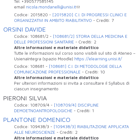
Tel. +390577585145
email
nicola.mondanelli@unisi.it
Codice:
2015820
-
[2015820] C.I. DI PROGRESSI CLINICI E
ORGANIZZATIVI IN AMBITO RIABILITATIVO
-
Crediti:
7
ORSINI DAVIDE
Codice:
108681/2
-
[108681/2] STORIA DELLA MEDICINA E
DELLE PROFESSIONI SANITARIE
-
Crediti:
2
Altre informazioni e materiale didattico
Tutte le informazioni sul corso sono visibili sul sito di Ateneo –
UsienaIntegra (spazio Moodle)
https://elearning.unisi.it/
Codice:
108681
-
[108681] C.I. DI METODOLOGIE DELLA
COMUNICAZIONE PROFESSIONALE
-
Crediti:
10
Altre informazioni e materiale didattico
Per ulteriori informazioni si invita a consultare il Syllabus di
ciascun insegnamento
PIERONI SILVIA
Codice:
108709/4
-
[108709/4] DISCIPLINE
DEMOETNOANTROPOLOGICHE
-
Crediti:
1
PLANTONE DOMENICO
Codice:
109438/3
-
[109438/3] RIABILITAZIONE APPLICATA
ALLE NEUROSCIENZE
-
Crediti:
2
Altre informazioni e materiale didattico