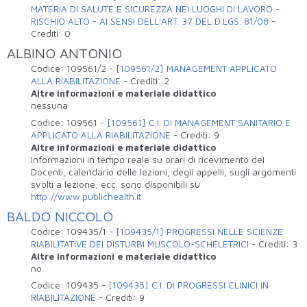
MATERIA DI SALUTE E SICUREZZA NEI LUOGHI DI LAVORO -
RISCHIO ALTO - AI SENSI DELL'ART. 37 DEL D.LGS. 81/08
-
Crediti:
0
ALBINO ANTONIO
Codice:
109561/2
-
[109561/2] MANAGEMENT APPLICATO
ALLA RIABILITAZIONE
-
Crediti:
2
Altre informazioni e materiale didattico
nessuna
Codice:
109561
-
[109561] C.I. DI MANAGEMENT SANITARIO E
APPLICATO ALLA RIABILITAZIONE
-
Crediti:
9
Altre informazioni e materiale didattico
Informazioni in tempo reale su orari di ricevimento dei
Docenti, calendario delle lezioni, degli appelli, sugli argomenti
svolti a lezione, ecc. sono disponibili su
http://www.publichealth.it
BALDO NICCOLÒ
Codice:
109435/1
-
[109435/1] PROGRESSI NELLE SCIENZE
RIABILITATIVE DEI DISTURBI MUSCOLO-SCHELETRICI
-
Crediti:
3
Altre informazioni e materiale didattico
no
Codice:
109435
-
[109435] C.I. DI PROGRESSI CLINICI IN
RIABILITAZIONE
-
Crediti:
9