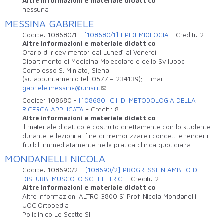
Altre informazioni e materiale didattico
nessuna
MESSINA GABRIELE
Codice:
108680/1
-
[108680/1] EPIDEMIOLOGIA
-
Crediti:
2
Altre informazioni e materiale didattico
Orario di ricevimento: dal Lunedì al Venerdì
Dipartimento di Medicina Molecolare e dello Sviluppo –
Complesso S. Miniato, Siena
(su appuntamento tel. 0577 – 234139); E-mail:
gabriele.messina@unisi.it
Codice:
108680
-
[108680] C.I. DI METODOLOGIA DELLA
RICERCA APPLICATA
-
Crediti:
8
Altre informazioni e materiale didattico
Il materiale didattico è costruito direttamente con lo studente
durante le lezioni al fine di memorizzare i concetti e renderli
fruibili immediatamente nella pratica clinica quotidiana.
MONDANELLI NICOLA
Codice:
108690/2
-
[108690/2] PROGRESSI IN AMBITO DEI
DISTURBI MUSCOLO SCHELETRICI
-
Crediti:
2
Altre informazioni e materiale didattico
Altre informazioni ALTRO 3800 Sì Prof. Nicola Mondanelli
UOC Ortopedia
Policlinico Le Scotte SI