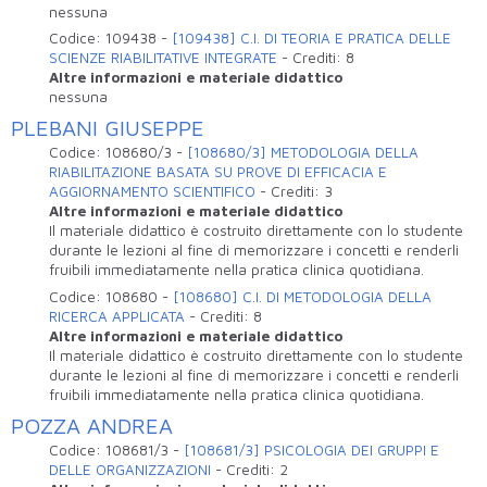
nessuna
Codice:
109438
-
[109438] C.I. DI TEORIA E PRATICA DELLE
SCIENZE RIABILITATIVE INTEGRATE
-
Crediti:
8
Altre informazioni e materiale didattico
nessuna
PLEBANI GIUSEPPE
Codice:
108680/3
-
[108680/3] METODOLOGIA DELLA
RIABILITAZIONE BASATA SU PROVE DI EFFICACIA E
AGGIORNAMENTO SCIENTIFICO
-
Crediti:
3
Altre informazioni e materiale didattico
Il materiale didattico è costruito direttamente con lo studente
durante le lezioni al fine di memorizzare i concetti e renderli
fruibili immediatamente nella pratica clinica quotidiana.
Codice:
108680
-
[108680] C.I. DI METODOLOGIA DELLA
RICERCA APPLICATA
-
Crediti:
8
Altre informazioni e materiale didattico
Il materiale didattico è costruito direttamente con lo studente
durante le lezioni al fine di memorizzare i concetti e renderli
fruibili immediatamente nella pratica clinica quotidiana.
POZZA ANDREA
Codice:
108681/3
-
[108681/3] PSICOLOGIA DEI GRUPPI E
DELLE ORGANIZZAZIONI
-
Crediti:
2