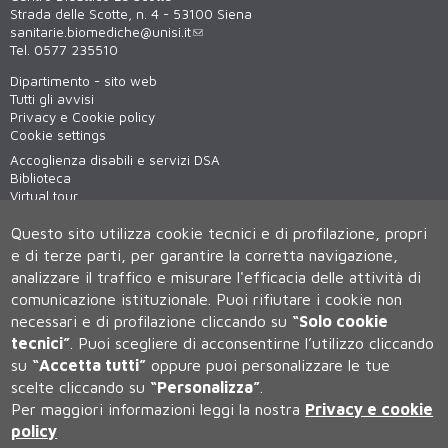
Strada delle Scotte, n. 4 - 53100 Siena
sanitarie.biomediche@unisi.it
Tel. 0577 235510
Dipartimento - sito web
Tutti gli avvisi
Privacy e Cookie policy
Cookie settings
Accoglienza disabili e servizi DSA
Biblioteca
Virtual tour
WiFi - unisiWireless
Questo sito utilizza cookie tecnici e di profilazione, propri
e di terze parti, per garantire la corretta navigazione,
analizzare il traffico e misurare l'efficacia delle attività di
comunicazione istituzionale.
Puoi rifiutare i cookie non
necessari e di profilazione cliccando su
“Solo cookie
tecnici”
.
Puoi scegliere di acconsentirne l’utilizzo cliccando
su
“Accetta tutti”
oppure puoi personalizzare le tue
Università degli Studi di Siena
scelte cliccando su
“Personalizza”
.
Rettorato, via Banchi di Sotto 55, 53100 Siena ITALIA
Per maggiori informazioni leggi la nostra
Privacy e cookie
P.IVA 00273530527 | C.F. 80002070524 | Caselle Pec:
Posta
Elettronica Certificata
policy