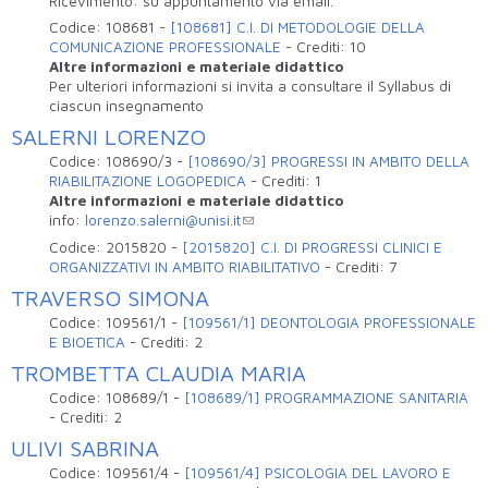
Ricevimento: su appuntamento via email.
Codice:
108681
-
[108681] C.I. DI METODOLOGIE DELLA
COMUNICAZIONE PROFESSIONALE
-
Crediti:
10
Altre informazioni e materiale didattico
Per ulteriori informazioni si invita a consultare il Syllabus di
ciascun insegnamento
SALERNI LORENZO
Codice:
108690/3
-
[108690/3] PROGRESSI IN AMBITO DELLA
RIABILITAZIONE LOGOPEDICA
-
Crediti:
1
Altre informazioni e materiale didattico
info:
lorenzo.salerni@unisi.it
Codice:
2015820
-
[2015820] C.I. DI PROGRESSI CLINICI E
ORGANIZZATIVI IN AMBITO RIABILITATIVO
-
Crediti:
7
TRAVERSO SIMONA
Codice:
109561/1
-
[109561/1] DEONTOLOGIA PROFESSIONALE
E BIOETICA
-
Crediti:
2
TROMBETTA CLAUDIA MARIA
Codice:
108689/1
-
[108689/1] PROGRAMMAZIONE SANITARIA
-
Crediti:
2
ULIVI SABRINA
Codice:
109561/4
-
[109561/4] PSICOLOGIA DEL LAVORO E