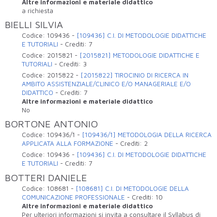
Altre informazioni e materiale didattico
a richiesta
BIELLI SILVIA
Codice:
109436
-
[109436] C.I. DI METODOLOGIE DIDATTICHE
E TUTORIALI
-
Crediti:
7
Codice:
2015821
-
[2015821] METODOLOGIE DIDATTICHE E
TUTORIALI
-
Crediti:
3
Codice:
2015822
-
[2015822] TIROCINIO DI RICERCA IN
AMBITO ASSISTENZIALE/CLINICO E/O MANAGERIALE E/O
DIDATTICO
-
Crediti:
7
Altre informazioni e materiale didattico
No
BORTONE ANTONIO
Codice:
109436/1
-
[109436/1] METODOLOGIA DELLA RICERCA
APPLICATA ALLA FORMAZIONE
-
Crediti:
2
Codice:
109436
-
[109436] C.I. DI METODOLOGIE DIDATTICHE
E TUTORIALI
-
Crediti:
7
BOTTERI DANIELE
Codice:
108681
-
[108681] C.I. DI METODOLOGIE DELLA
COMUNICAZIONE PROFESSIONALE
-
Crediti:
10
Altre informazioni e materiale didattico
Per ulteriori informazioni si invita a consultare il Syllabus di