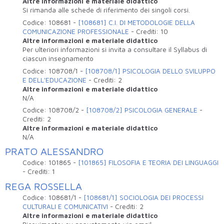
Altre informazioni e materiale didattico
Si rimanda alle schede di riferimento dei singoli corsi.
Codice:
108681
-
[108681] C.I. DI METODOLOGIE DELLA
COMUNICAZIONE PROFESSIONALE
-
Crediti:
10
Altre informazioni e materiale didattico
Per ulteriori informazioni si invita a consultare il Syllabus di
ciascun insegnamento
Codice:
108708/1
-
[108708/1] PSICOLOGIA DELLO SVILUPPO
E DELL'EDUCAZIONE
-
Crediti:
2
Altre informazioni e materiale didattico
N/A
Codice:
108708/2
-
[108708/2] PSICOLOGIA GENERALE
-
Crediti:
2
Altre informazioni e materiale didattico
N/A
PRATO ALESSANDRO
Codice:
101865
-
[101865] FILOSOFIA E TEORIA DEI LINGUAGGI
-
Crediti:
1
REGA ROSSELLA
Codice:
108681/1
-
[108681/1] SOCIOLOGIA DEI PROCESSI
CULTURALI E COMUNICATIVI
-
Crediti:
2
Altre informazioni e materiale didattico