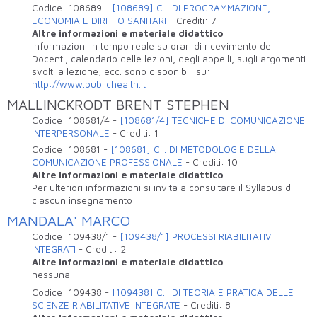
Codice:
108689
-
[108689] C.I. DI PROGRAMMAZIONE,
ECONOMIA E DIRITTO SANITARI
-
Crediti:
7
Altre informazioni e materiale didattico
Informazioni in tempo reale su orari di ricevimento dei
Docenti, calendario delle lezioni, degli appelli, sugli argomenti
svolti a lezione, ecc. sono disponibili su:
http://www.publichealth.it
MALLINCKRODT BRENT STEPHEN
Codice:
108681/4
-
[108681/4] TECNICHE DI COMUNICAZIONE
INTERPERSONALE
-
Crediti:
1
Codice:
108681
-
[108681] C.I. DI METODOLOGIE DELLA
COMUNICAZIONE PROFESSIONALE
-
Crediti:
10
Altre informazioni e materiale didattico
Per ulteriori informazioni si invita a consultare il Syllabus di
ciascun insegnamento
MANDALA' MARCO
Codice:
109438/1
-
[109438/1] PROCESSI RIABILITATIVI
INTEGRATI
-
Crediti:
2
Altre informazioni e materiale didattico
nessuna
Codice:
109438
-
[109438] C.I. DI TEORIA E PRATICA DELLE
SCIENZE RIABILITATIVE INTEGRATE
-
Crediti:
8