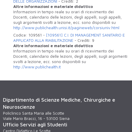
DELLE ORGANIZZAZIONI
-
Crediti:
2
Altre informazioni e materiale didattico
Informazioni in tempo reale su orari di ricevimento dei
Docenti, calendario delle lezioni, degli appelli, sugli appelli,
sugli argomenti svolti a lezione, ecc. sono disponibili su
http://www.publichealth.unisi.it/pagineweb/corsiuniv.html
Codice:
109561
-
[109561] C.I. DI MANAGEMENT SANITARIO E
APPLICATO ALLA RIABILITAZIONE
-
Crediti:
9
Altre informazioni e materiale didattico
Informazioni in tempo reale su orari di ricevimento dei
Docenti, calendario delle lezioni, degli appelli, sugli argomenti
svolti a lezione, ecc. sono disponibili su
http://www.publichealth.it
Dipartimento di Scienze Mediche, Chirurgiche e
Neuroscienze
Policlinico Santa Maria alle Scotte
Viale Mario Bracci, 16 - 53100 Siena
Ufficio Servizi agli Studenti
Centro Didattico Le Scotte