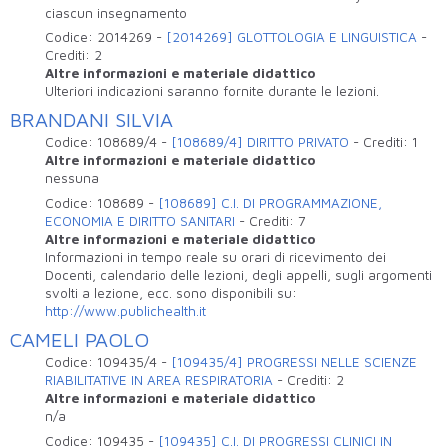
ciascun insegnamento
Codice:
2014269
-
[2014269] GLOTTOLOGIA E LINGUISTICA
-
Crediti:
2
Altre informazioni e materiale didattico
Ulteriori indicazioni saranno fornite durante le lezioni.
BRANDANI SILVIA
Codice:
108689/4
-
[108689/4] DIRITTO PRIVATO
-
Crediti:
1
Altre informazioni e materiale didattico
nessuna
Codice:
108689
-
[108689] C.I. DI PROGRAMMAZIONE,
ECONOMIA E DIRITTO SANITARI
-
Crediti:
7
Altre informazioni e materiale didattico
Informazioni in tempo reale su orari di ricevimento dei
Docenti, calendario delle lezioni, degli appelli, sugli argomenti
svolti a lezione, ecc. sono disponibili su:
http://www.publichealth.it
CAMELI PAOLO
Codice:
109435/4
-
[109435/4] PROGRESSI NELLE SCIENZE
RIABILITATIVE IN AREA RESPIRATORIA
-
Crediti:
2
Altre informazioni e materiale didattico
n/a
Codice:
109435
-
[109435] C.I. DI PROGRESSI CLINICI IN