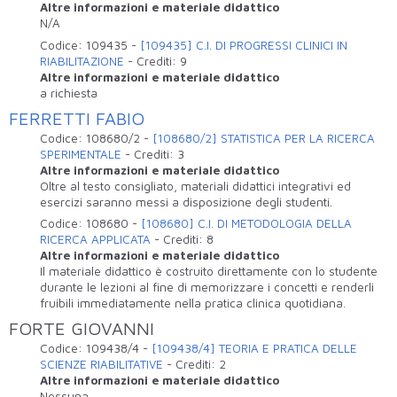
Altre informazioni e materiale didattico
N/A
Codice:
109435
-
[109435] C.I. DI PROGRESSI CLINICI IN
RIABILITAZIONE
-
Crediti:
9
Altre informazioni e materiale didattico
a richiesta
FERRETTI FABIO
Codice:
108680/2
-
[108680/2] STATISTICA PER LA RICERCA
SPERIMENTALE
-
Crediti:
3
Altre informazioni e materiale didattico
Oltre al testo consigliato, materiali didattici integrativi ed
esercizi saranno messi a disposizione degli studenti.
Codice:
108680
-
[108680] C.I. DI METODOLOGIA DELLA
RICERCA APPLICATA
-
Crediti:
8
Altre informazioni e materiale didattico
Il materiale didattico è costruito direttamente con lo studente
durante le lezioni al fine di memorizzare i concetti e renderli
fruibili immediatamente nella pratica clinica quotidiana.
FORTE GIOVANNI
Codice:
109438/4
-
[109438/4] TEORIA E PRATICA DELLE
SCIENZE RIABILITATIVE
-
Crediti:
2
Altre informazioni e materiale didattico
Nessuna